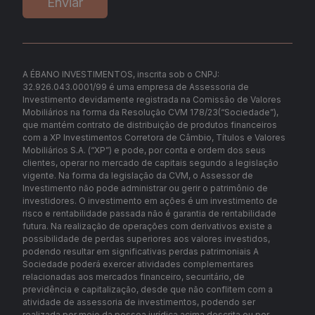
A ÉBANO INVESTIMENTOS, inscrita sob o CNPJ:
32.926.043.0001/99 é uma empresa de Assessoria de
Investimento devidamente registrada na Comissão de Valores
Mobiliários na forma da Resolução CVM 178/23
(“Sociedade”),
que mantém contrato de distribuição de produtos financeiros
com a XP Investimentos Corretora de Câmbio, Títulos e Valores
Mobiliários S.A. (“XP”) e pode, por conta e ordem dos seus
clientes, operar no mercado de capitais segundo a legislação
vigente. Na forma da legislação da CVM, o Assessor de
Investimento não pode administrar
ou gerir o patrimônio de
investidores. O investimento em ações é um investimento de
risco e rentabilidade passada não é garantia de rentabilidade
futura. Na realização de operações com derivativos existe a
possibilidade de perdas superiores aos valores investidos,
podendo resultar em significativas perdas patrimoniais A
Sociedade poderá exercer atividades complementares
relacionadas aos mercados financeiro, securitário, de
previdência e capitalização, desde que não conflitem com a
atividade de assessoria de investimentos, podendo ser
realizada por meio da pessoa jurídica acima descrita ou por