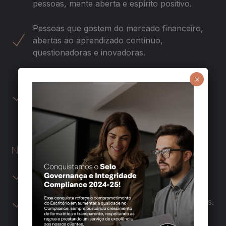
pessoas, mente aberta e espírito positivo.
Pessoas que gostem do mercado financeiro,
abertas ao aprendizado contínuo,
questionadoras e inovadoras.
Aqui você encontrará um ambiente com uma
×
cultura colaborativa forte, onde você tem a
oportunidade de ser o protagonista da sua
carreira.
NOSSOS VALORES
Ética acima de tudo.
Franqueza entre equipe e com nossos clientes.